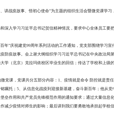
生日、讲战疫故事、悟初心使命”为主题的组织生活会暨微党课学
动和深入学习习近平总书记贺信精神情况，要求中心全体员工要
斗新百年”庆祝建党99周年系列活动的工作通知，党支部围绕学习
抗疫防疫故事。会上谢大纲组织学习习近平总书记在中央政治局
油大学（北京）克拉玛依校区毕业生的回信；传达了学校和上级
的微党课，党课共分五部分内容：1、疫情就是命令 防控就是责任
，铭嘱托；5、从信息化战疫到迎接新基建，奋斗新百年；他从
斗堡垒作用和共产党员先锋模范作用的通知要求；通过大量信息
工作减少疫情对师生的影响；最后讲到我们要勇敢地承担起学校