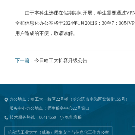
由于本科生选课在假期期间开展，学生需要通过
VP
全和信息化办公室将于
2024
年
1
月
20
日
6
：
30
至
7
：
00
对
VP
用户造成的不便，敬请谅解。
下一篇：
今日哈工大扩容升级公告
办公地点：哈工大一校区22号楼（哈尔滨市南岗区繁荣街155号）
服务中心办公地点：师生服务中心22号窗口
技术服务热线：86414659
智能客服
哈尔滨工业大学（威海）网络安全与信息化工作办公室